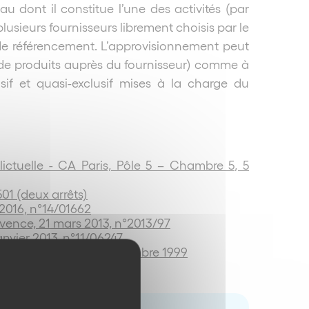
u dont il constitue l’une des activités (par
lusieurs fournisseurs librement choisis par le
e de référencement. L’approvisionnement peut
ie de produits auprès du fournisseur) comme à
sif et quasi-exclusif mises à la charge du
lictuelle - CA Paris, Pôle 5 – Chambre 5, 5
01 (deux arrêts)
 2016, n°14/01662
ovence, 21 mars 2013, n°2013/97
nvier 2013, n°11/06247
 n°2790/1999 du 22 décembre 1999