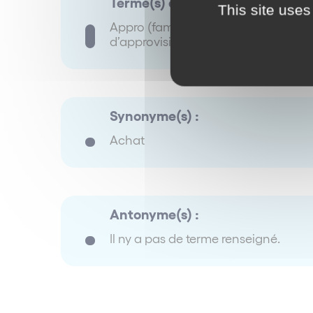
Terme(s) associé(s) :
This site uses
Appro (familier) Approvisionnement
d’approvisionnement
Synonyme(s) :
Achat
Antonyme(s) :
Il ny a pas de terme renseigné.