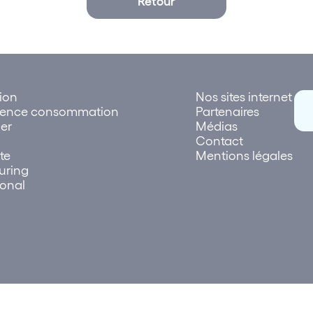
tion
Nos sites internet
rence consommation
Partenaires
er
Médias
Contact
te
Mentions légales
uring
ional