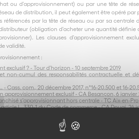
’achat ou d’approvisionnement) ou par une tête de résea
éseau de distribution, il peut également être opéré par p
urs référencés par la tête de réseau ou par sa central
u distributeur (obligation d’acheter une quantité défin
provisionner). Les clauses d’approvisionnement exclu
e validité.
pprovisionnement :
 exclusif ? - Tour d’horizon - 10 septembre 2019
 et non-cumul des responsabilités contractuelle et dé
… - Cass. com., 20 décembre 2017, n°16-20.500 et 16-20.5
’un approvisionnement exclusif - CA Besançon, 6 janvier
ranchisé s’approvisionnant hors centrale - TC Aix-en-Pr
 article L. 330-1 du Code de commerce - CA Douai, 24 ja
icales - Projet de réforme du règlement communautaire