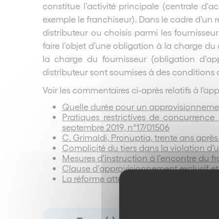
constitue l’activité principale (centrale d
exemple le franchiseur). Dans le cadre d’un r
distributeur ou choisis parmi les fournisse
faire l’objet d’une obligation à la charge d
la charge du fournisseur (obligation d’ap
distributeur sont soumises à des conditions d
Voir les commentaires ci-après relatifs à l'a
Quelle durée pour un approvisionnement
Pratiques restrictives de concurrence
septembre 2019, n°17/01506
C. Grimaldi, Pronuptia, trente ans après
Complicité du tiers dans la violation d
Mesures d’instruction à l’encontre du f
Clause d’approvisionnement exclusif et
La réforme attendue des ententes vert