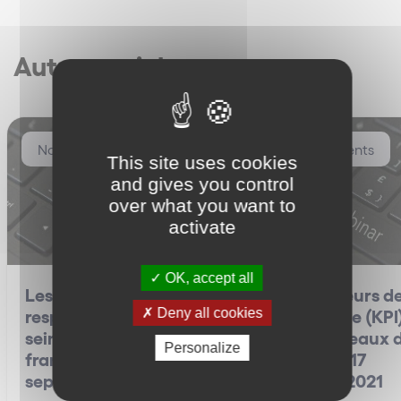
Autres articles
Nos événements
Nos événements
This site uses cookies
and gives you control
over what you want to
activate
OK, accept all
Les enjeux de la
Les indicateurs d
responsabilité RGPD au
performance (KPI
Deny all cookies
sein des réseaux de
dans les réseaux 
Personalize
franchise – 23
franchise – 17
septembre 2021
septembre 2021