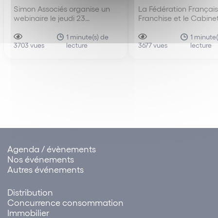
Simon Associés organise un
La Fédération Français
webinaire le jeudi 23
Franchise et le Cabine
septembre 2021 de 9h00 à
Simon Associés organi
11h00 sur le thème : Les
webinaire le vendredi 
1 minute(s) de
1 minute(
lecture
lecture
enjeux de la responsabilité
3703 vues
septembre 2021 de 11
3677 vues
RGPD au sein des réseaux de
13h00 sur les indicate
franchise.
performance (KPI) dan
réseaux de franchise.
Agenda / évènements
Nos événements
Autres événements
Distribution
Concurrence consommation
Immobilier