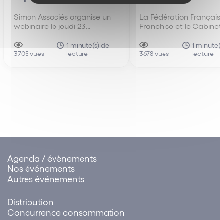
Simon Associés organise un
La Fédération Français
webinaire le jeudi 23
Franchise et le Cabine
septembre 2021 de 9h00 à
Simon Associés organi
11h00 sur le thème : Les
webinaire le vendredi 
1 minute(s) de
1 minute(
lecture
lecture
enjeux de la responsabilité
3705 vues
septembre 2021 de 11
3678 vues
RGPD au sein des réseaux de
13h00 sur les indicate
franchise.
performance (KPI) dan
réseaux de franchise.
Agenda / évènements
Nos événements
Autres événements
Distribution
Concurrence consommation