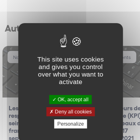
Autres articles
Nos événements
Nos événements
This site uses cookies
and gives you control
over what you want to
activate
OK, accept all
Les enjeux de la
Les indicateurs d
Deny all cookies
responsabilité RGPD au
performance (KPI
sein des réseaux de
dans les réseaux 
Personalize
franchise – 23
franchise – 17
septembre 2021
septembre 2021