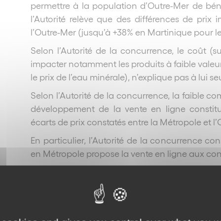
permettre à la population d’Outre-Mer de bén
l’Autorité relève que des différences de prix 
l’Outre-Mer (jusqu’à +38% en Martinique pour le
Selon l’Autorité de la concurrence, le coût (
impacter notamment les produits à faible valeu
le prix de l’eau minérale), n’explique pas à lui seu
Selon l’Autorité de la concurrence, la faible com
développement de la vente en ligne constit
écarts de prix constatés entre la Métropole et l
En particulier, l’Autorité de la concurrence co
en Métropole propose la vente en ligne aux co
Par ailleurs, elle relève que le coût d’un achat
Premièrement, les frais de transport/livraiso
de commander en ligne, comme le coût des
consommateur souhaite faire jouer son droit