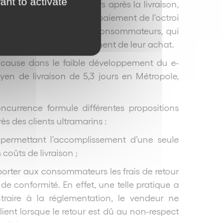
ant to activate
ant un délai de 14 jours après la livraison,
oduit). Deuxièmement, le paiement de l’octroi
ce de découragement des consommateurs, qui
 coût de cette taxe au moment de leur achat.
n cause dans le faible développement du e-
en de livraison de 5,3 jours en Métropole,
concurrence formule différentes propositions
s des clients ultramarins :
permettant l’accomplissement d’une seule
 coûts de livraison ;
porter aux consommateurs les frais de retour
 de conformité. En effet, une telle pratique a
ntraire à la réglementation, le vendeur ne
lient lorsque le retour est dû au non-respect