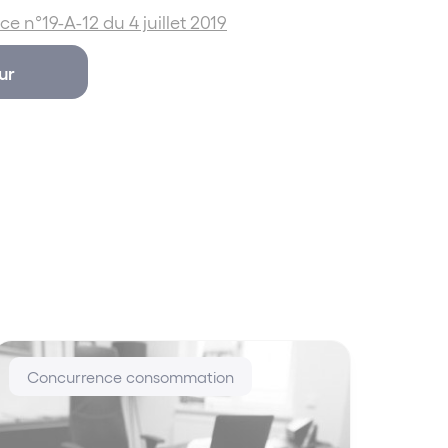
ce n°19-A-12 du 4 juillet 2019
ur
Concurrence consommation