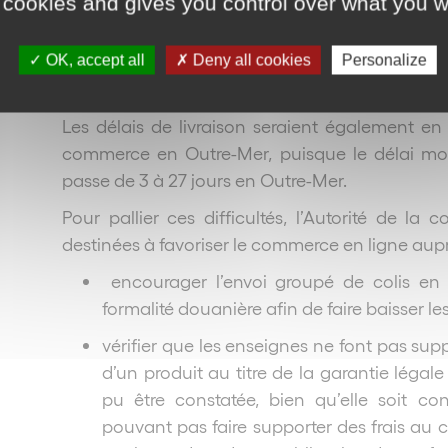
 cookies and gives you control over what you w
décider de renvoyer le produit commandé, pend
sous réserve de payer les frais de retour du pr
de mer, taxe spécifique, est une autre sour
OK, accept all
Deny all cookies
Personalize
se considèrent par ailleurs mal informés sur le
Les délais de livraison seraient également e
commerce en Outre-Mer, puisque le délai moy
passe de 3 à 27 jours en Outre-Mer.
Pour pallier ces difficultés, l’Autorité de la 
destinées à favoriser le commerce en ligne auprè
encourager l’envoi groupé de colis en 
formalité douanière afin de faire baisser les
vérifier que les enseignes ne font pas sup
d’un produit au titre de la garantie légale
pu être constatée, bien qu’elle soit co
pouvant pas faire supporter des frais au c