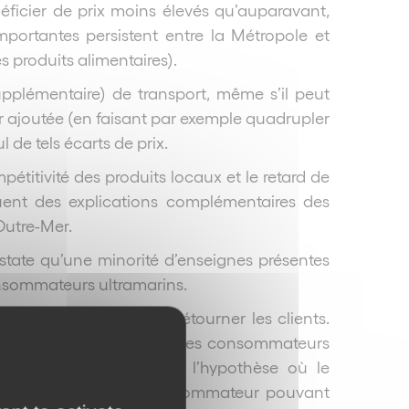
éficier de prix moins élevés qu’auparavant,
importantes persistent entre la Métropole et
s produits alimentaires).
supplémentaire) de transport, même s’il peut
r ajoutée (en faisant par exemple quadrupler
l de tels écarts de prix.
pétitivité des produits locaux et le retard de
uent des explications complémentaires des
’Outre-Mer.
nstate qu’une minorité d’enseignes présentes
nsommateurs ultramarins.
 vers l’Outre-Mer peut détourner les clients.
n applicables découragent les consommateurs
 frais de retour dans l’hypothèse où le
 de rétractation (le consommateur pouvant