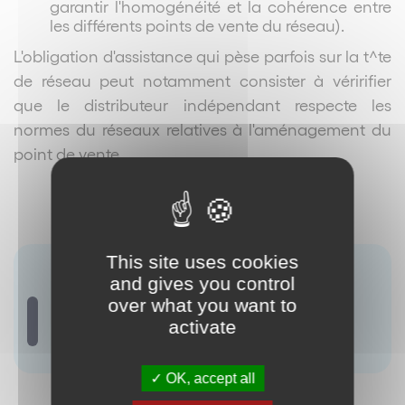
garantir l'homogénéité et la cohérence entre
les différents points de vente du réseau).
L'obligation d'assistance qui pèse parfois sur la t^te
de réseau peut notamment consister à véririfier
que le distributeur indépendant respecte les
normes du réseaux relatives à l'aménagement du
point de vente.
This site uses cookies
Terme(s) associé(s) :
and gives you control
Accord de distribution
over what you want to
Assistance Assistance continue
activate
Merchandising
OK, accept all