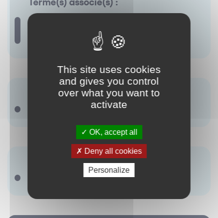
Terme(s) associé(s) :
Contrat de franchise
Contrat de
commission-affiliation Contrat de
concession Contrat d’affiliation
This site uses cookies
and gives you control
Synonyme(s) :
over what you want to
activate
Contrat de distribution
OK, accept all
Deny all cookies
Antonyme(s) :
Personalize
Il ny a pas de terme renseigné.