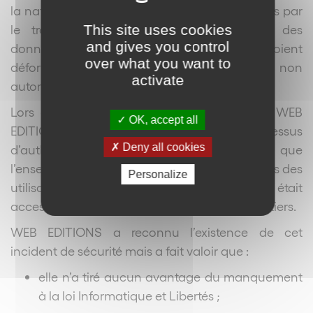
la nature des données et des risques présentés par
This site uses cookies
le traitement, pour préserver la sécurité des
and gives you control
données et, notamment, empêcher qu’elles soient
over what you want to
déformées, endommagées, ou que des tiers non
activate
autorisés y aient accès .
Lors de son contrôle, la CNIL a relevé que WEB
OK, accept all
EDITIONS n’avait prévu aucun processus
Deny all cookies
d’authentification des utilisateurs de sorte que
l’ensemble des données à caractère personnes des
Personalize
utilisateurs des services de la société était
accessible via une manœuvre simple par des tiers.
WEB EDITIONS a reconnu l’existence de cet
incident de sécurité mais a fait valoir que :
elle n’a tiré aucun avantage du manquement
à la loi Informatique et Libertés ;