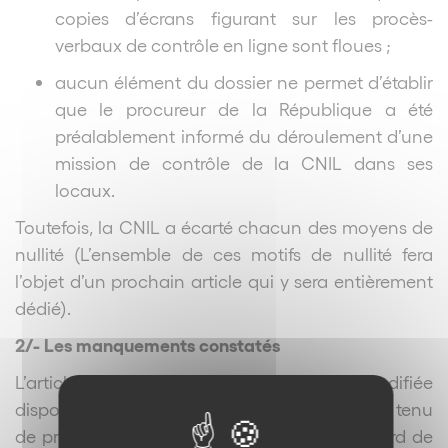
copies d’écrans figurant sur les procès-
verbaux de contrôle en ligne sont floues ;
aucun élément du dossier ne permet d’établir
que le procureur de la République a été
préalablement informé du déroulement d’une
mission de contrôle de la CNIL dans ses
locaux.
Toutefois, la CNIL a écarté chacun des moyens de
nullité (L’ensemble de ces motifs de nullité fera
l’objet d’un prochain article qui y sera entièrement
dédié).
2/- Les manquements constatés
L’article 34 de la loi du 6 janvier 1978 modifiée
dispose que : Le responsable du traitement est tenu
de prendre toutes précautions utiles, au regard de