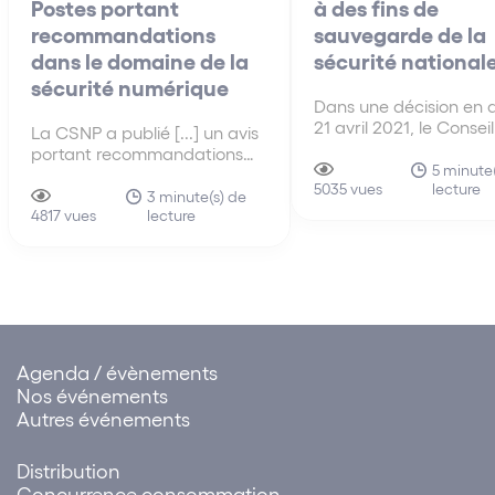
Postes portant
à des fins de
recommandations
sauvegarde de la
dans le domaine de la
sécurité national
sécurité numérique
Dans une décision en 
21 avril 2021, le Conseil
La CSNP a publié [...] un avis
s’est prononcé sur la
portant recommandations
conformité du droit fr
5 minute(
dans le domaine de la
lecture
au droit européen en 
5035 vues
sécurité numérique, et
3 minute(s) de
de conservation des 
lecture
plaidant notamment pour la
4817 vues
de connexion par les
création d’un parquet
fournisseurs de servic
national consacré à la
communications
cybercriminalité et pour la
électroniques.
création d’un dispositif dédié
au paiement des rançons
Agenda / évènements
Nos événements
Autres événements
Distribution
Concurrence consommation