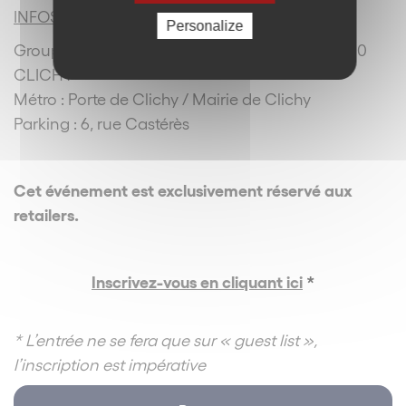
INFOS PRATIQUES
:
Personalize
Groupe Etam – 57-59, rue Henri Barbusse – 92110
CLICHY
Métro : Porte de Clichy / Mairie de Clichy
Parking : 6, rue Castérès
Cet événement est exclusivement réservé aux
retailers.
Inscrivez-vous en cliquant ici
*
* L’entrée ne se fera que sur « guest list »,
l’inscription est impérative