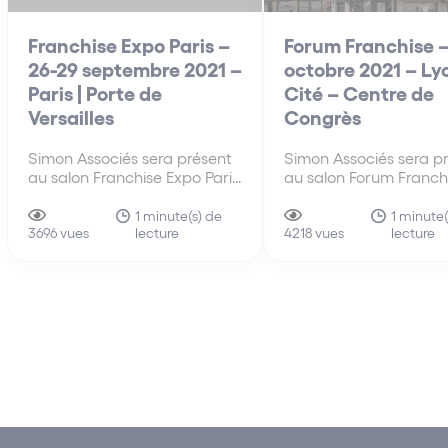
Franchise Expo Paris –
Forum Franchise –
26-29 septembre 2021 –
octobre 2021 – Lyo
Paris | Porte de
Cité – Centre de
Versailles
Congrès
Simon Associés sera présent
Simon Associés sera p
au salon Franchise Expo Paris
au salon Forum Franch
du 26 au 29 septembre 2021
Lyon le 21 octobre 202
à Paris (Parc des Expositions,
les stands C18 et D13.
1 minute(s) de
1 minute(
lecture
lecture
Porte de Versailles).
3696 vues
4218 vues