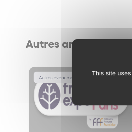
Autres articles
This site uses
Autres événements