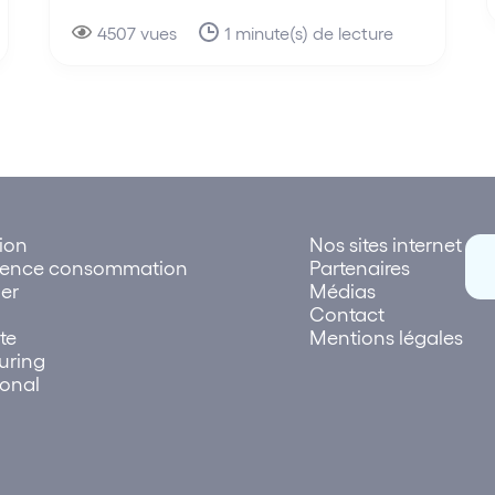
4507 vues
1 minute(s) de lecture
tion
Nos sites internet
rence consommation
Partenaires
er
Médias
Contact
te
Mentions légales
uring
ional