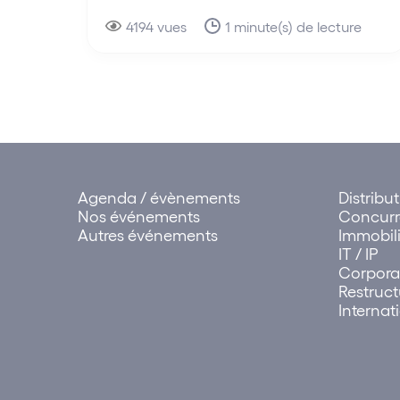
4194 vues
1 minute(s) de lecture
Agenda / évènements
Distribu
Nos événements
Concur
Autres événements
Immobili
IT / IP
Corpora
Restruct
Internat