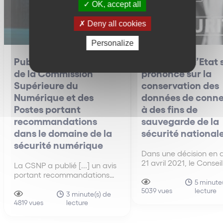
OK, accept all
Deny all cookies
Personalize
Publication d’un avis
Le Conseil d’Etat 
de la Commission
prononce sur la
Supérieure du
conservation des
Numérique et des
données de conne
Postes portant
à des fins de
recommandations
sauvegarde de la
dans le domaine de la
sécurité national
sécurité numérique
Dans une décision en 
21 avril 2021, le Conseil
La CSNP a publié [...] un avis
s’est prononcé sur la
portant recommandations
conformité du droit fr
5 minute(
dans le domaine de la
lecture
au droit européen en 
5039 vues
sécurité numérique, et
3 minute(s) de
de conservation des 
lecture
plaidant notamment pour la
4819 vues
de connexion par les
création d’un parquet
fournisseurs de servic
national consacré à la