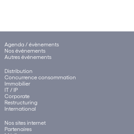
communications
cybercriminalité et pour la
électroniques.
création d’un dispositif dédié
au paiement des rançons
Agenda / évènements
Nos événements
Autres événements
Distribution
Concurrence consommation
Immobilier
IT / IP
Corporate
Restructuring
International
Nos sites internet
Partenaires