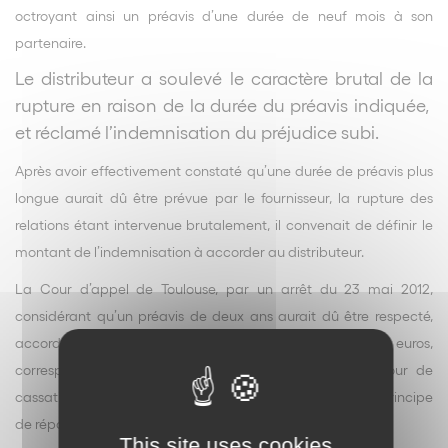
octroyant ainsi un préavis d’une durée de neuf mois à son
partenaire.
Le distributeur a soulevé le caractère brutal de la
rupture en raison de la durée du préavis indiquée,
et réclamé l’indemnisation du préjudice subi.
Après avoir effectivement constaté qu’une durée de préavis plus
longue aurait dû être prévue par le fournisseur, la rupture des
relations étant intervenue brutalement, il convenait de définir le
montant de l’indemnisation à accorder au distributeur.
La Cour d’appel de Toulouse, par un arrêt du 23 mai 2012,
considérant qu’un préavis de deux ans aurait dû être respecté,
accorde au distributeur une indemnité de 463.056 euros,
correspondant à deux années de marge brute. La Cour de
cassation revient sur cette décision, considérant que le principe
de réparation intégrale n’a pas été respecté.
This site uses cookies