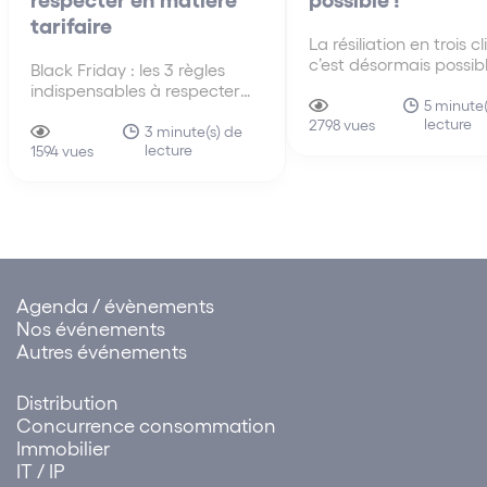
tarifaire
La résiliation en trois cl
c’est désormais possib
Black Friday : les 3 règles
qu’il faut retenir : Afin 
indispensables à respecter
respecter les exigence
5 minute(
en matière tarifaire Le
lecture
réglementation relative
2798 vues
« Black Friday » (ou
3 minute(s) de
résiliation en trois clics
lecture
« vendredi noir » en français)
1594 vues
ainsi, éviter toute sanc
est une tradition venant des
ce titre, vous devez
Etats-Unis qui est pratiquée
notamment :…
en France depuis quelques
années. Il s’agit d’une journée
(le dernier…
Agenda / évènements
Nos événements
Autres événements
Distribution
Concurrence consommation
Immobilier
IT / IP