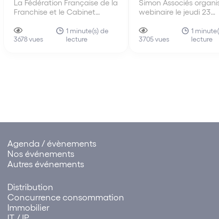
La Fédération Française de la
Simon Associés organi
Franchise et le Cabinet
webinaire le jeudi 23
Simon Associés organisent un
septembre 2021 de 9h
webinaire le vendredi 17
11h00 sur le thème : Le
1 minute(s) de
1 minute(
lecture
lecture
septembre 2021 de 11h30 à
3678 vues
enjeux de la responsabi
3705 vues
13h00 sur les indicateurs de
RGPD au sein des rése
performance (KPI) dans les
franchise.
réseaux de franchise.
Agenda / évènements
Nos événements
Autres événements
Distribution
Concurrence consommation
Immobilier
IT / IP