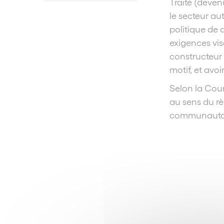
Traité (deven
le secteur au
politique de
exigences visa
constructeur 
motif, et avoi
Selon la Cour
au sens du rè
communautai