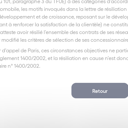
u 101, paragraphe 3 du TFUE) à des catégories d’accord
tomobile, les motifs invoqués dans la lettre de résiliatio
 développement et de croissance, reposant sur le déve
nt à renforcer la satisfaction de la clientèle) ne constitu
atteste avoir résilié l’ensemble des contrats de ses ré
r modifié les critères de sélection de ses concessionnair
 d’appel de Paris, ces circonstances objectives ne part
glement 1400/2002, et la résiliation en cause n’est donc
re n° 1400/2002.
Retour