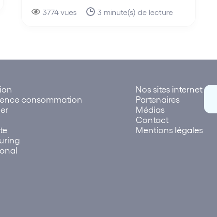
3774 vues
3 minute(s) de lecture
tion
Nos sites internet
rence consommation
Partenaires
er
Médias
Contact
te
Mentions légales
uring
ional