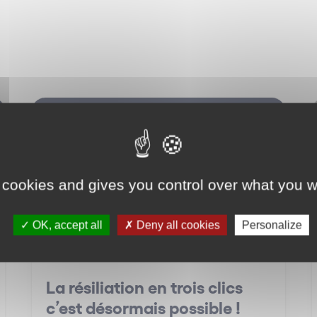
Concurrence consommation
 cookies and gives you control over what you w
OK, accept all
Deny all cookies
Personalize
La résiliation en trois clics
c’est désormais possible !