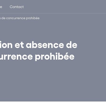
ue
Contact
on de concurrence prohibée
ion et absence de
currence prohibée