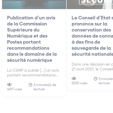
Publication d’un avis
Le Conseil d’Etat 
de la Commission
prononce sur la
Supérieure du
conservation des
Numérique et des
données de conne
Postes portant
à des fins de
recommandations
sauvegarde de la
dans le domaine de la
sécurité national
sécurité numérique
Dans une décision en 
21 avril 2021, le Conseil
La CSNP a publié [...] un avis
s’est prononcé sur la
portant recommandations
conformité du droit fr
5 minute(
dans le domaine de la
lecture
au droit européen en 
5035 vues
sécurité numérique, et
3 minute(s) de
de conservation des 
lecture
plaidant notamment pour la
4817 vues
de connexion par les
création d’un parquet
fournisseurs de servic
national consacré à la
communications
cybercriminalité et pour la
électroniques.
création d’un dispositif dédié