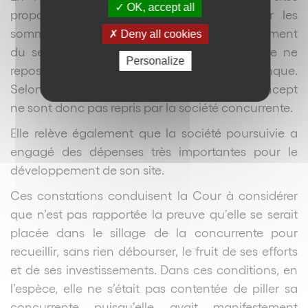
OK, accept all
proposant déjà la possibilité de récupérer les
sommes versées sur la liste et que le financement
Deny all cookies
du service proposé par la société poursuivie ne
Personalize
reposait pas sur un partenariat avec une banque.
Selon la Cour, les deux éléments forts du concept
ne sont donc pas repris par la société concurrente.
Elle relève également que la société poursuivie a
engagé des dépenses très importantes pour le
développement de son site.
Ces constations conduisent la Cour à considérer
que n’est pas rapportée la preuve qu’elle se serait
placée dans le sillage de la concurrente pour
recueillir, sans rien débourser, le fruit de ses efforts
et de ses investissements. Dans ces conditions, en
l’espèce, elle ne s’était pas contentée de piller sa
concurrente puisqu’elle avait manifestement