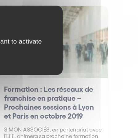
Nos événements
ant to activate
Formation : Les réseaux de
franchise en pratique –
Prochaines sessions à Lyon
et Paris en octobre 2019
SIMON ASSOCIÉS, en partenariat avec
l'EFE, animera sa prochaine formation