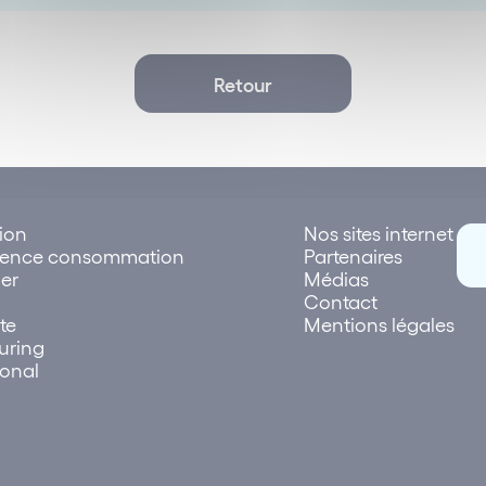
Retour
tion
Nos sites internet
rence consommation
Partenaires
er
Médias
Contact
te
Mentions légales
uring
ional