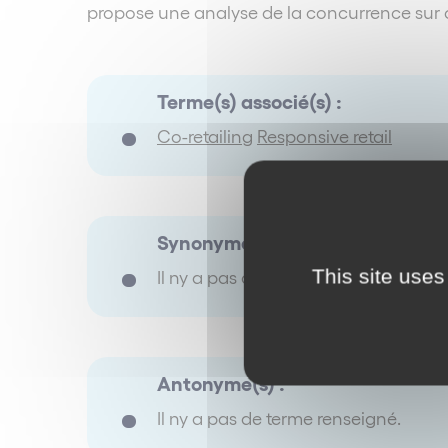
propose une analyse de la concurrence sur c
Terme(s) associé(s) :
Co-retailing
Responsive retail
Synonyme(s) :
This site uses
Il ny a pas de terme renseigné.
Antonyme(s) :
Il ny a pas de terme renseigné.