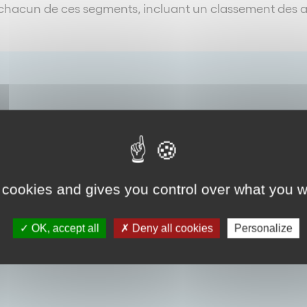
hacun de ces segments, incluant un classement des acte
 cookies and gives you control over what you w
OK, accept all
Deny all cookies
Personalize