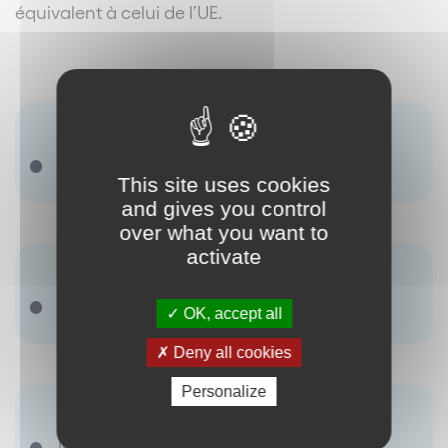
équivalent à celui de l’UE.
Terme(s) associé(s) :
Il ny a pas de terme renseigné.
This site uses cookies
and gives you control
over what you want to
activate
Synonyme(s) :
Il ny a pas de terme renseigné.
OK, accept all
Deny all cookies
Personalize
Antonyme(s) :
Il ny a pas de terme renseigné.