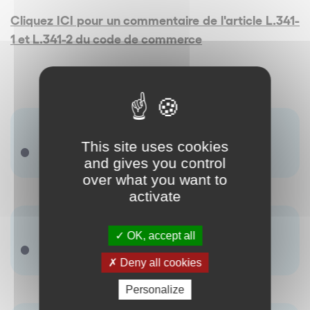
Cliquez ICI pour un commentaire de l'article L.341-
1 et L.341-2 du code de commerce
Terme(s) associé(s) :
This site uses cookies
Contrat de franchise
and gives you control
over what you want to
activate
Synonyme(s) :
OK, accept all
Il ny a pas de terme renseigné.
Deny all cookies
Personalize