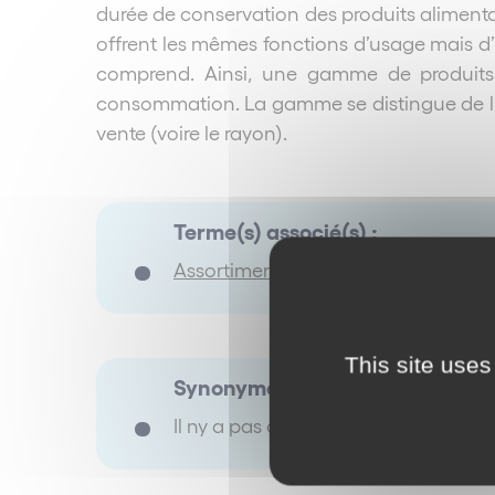
durée de conservation des produits alimenta
offrent les mêmes fonctions d’usage mais d
comprend. Ainsi, une gamme de produits 
consommation. La gamme se distingue de l’
vente (voire le rayon).
Terme(s) associé(s) :
Assortiment
Largeur de gamme Lo
This site uses
Synonyme(s) :
Il ny a pas de terme renseigné.