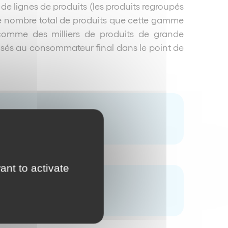
e lignes de produits (les produits regroupés
le nombre total de produits que cette gamme
comme des milliers de produits de grande
sés au consommateur final dans le point de
ant to activate