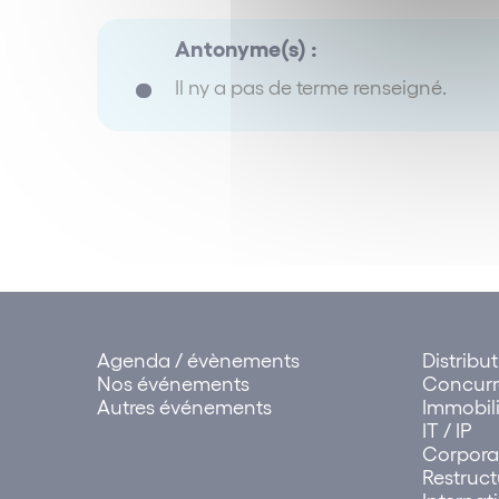
Antonyme(s) :
Il ny a pas de terme renseigné.
Agenda / évènements
Distribu
Nos événements
Concur
Autres événements
Immobili
IT / IP
Corpora
Restruct