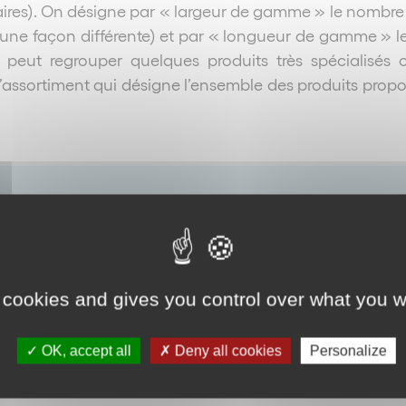
ires). On désigne par « largeur de gamme » le nombre d
’une façon différente) et par « longueur de gamme » 
peut regrouper quelques produits très spécialisés 
assortiment qui désigne l’ensemble des produits propo
ngueur de gamme
 cookies and gives you control over what you w
OK, accept all
Deny all cookies
Personalize