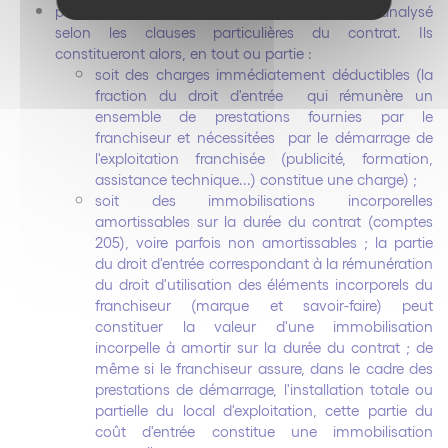
pour le distributeur, le droit d’entrée doit être analysé
selon les clauses particulières du contrat. Ils
constitueront alors, en tout ou partie
:
soit des charges immédiatement déductibles (la
fraction du droit d'entrée qui rémunère un
ensemble de prestations fournies par le
franchiseur et nécessitées par le démarrage de
l'exploitation franchisée (publicité, formation,
assistance technique...) constitue une charge) ;
soit des immobilisations incorporelles
amortissables sur la durée du contrat (comptes
205), voire parfois non amortissables ; la partie
du droit d'entrée correspondant à la rémunération
du droit d'utilisation des éléments incorporels du
franchiseur (marque et savoir-faire) peut
constituer la valeur d'une immobilisation
incorpelle à amortir sur la durée du contrat ; de
même si le franchiseur assure, dans le cadre des
prestations de démarrage, l'installation totale ou
partielle du local d'exploitation, cette partie du
coût d'entrée constitue une immobilisation