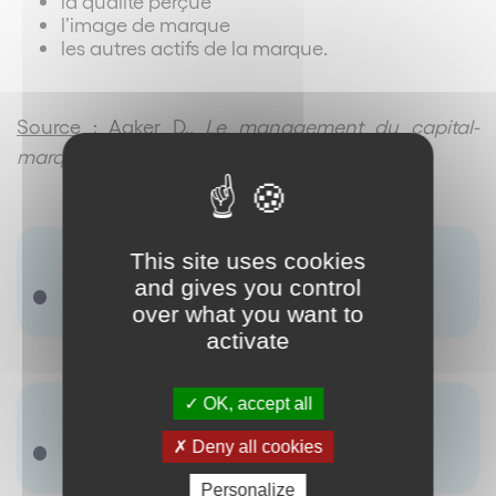
la qualité perçue
l’image de marque
les autres actifs de la marque.
Source
: Aaker D.,
Le management du capital-
marque
, Dalloz (1994).
Terme(s) associé(s) :
This site uses cookies
and gives you control
Marque
over what you want to
activate
OK, accept all
Synonyme(s) :
Deny all cookies
capital de marque, capital-marque
Personalize