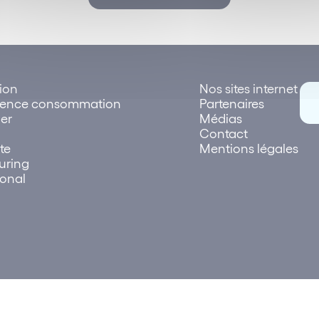
tion
Nos sites internet
rence consommation
Partenaires
er
Médias
Contact
te
Mentions légales
uring
ional