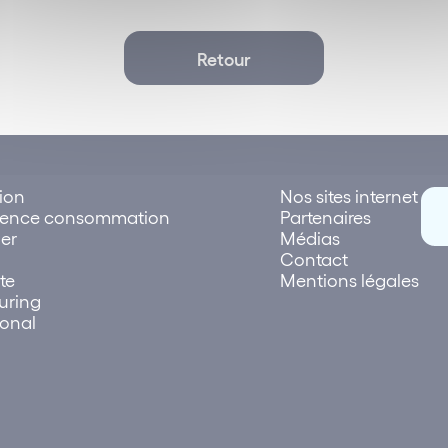
Retour
tion
Nos sites internet
rence consommation
Partenaires
er
Médias
Contact
te
Mentions légales
uring
ional