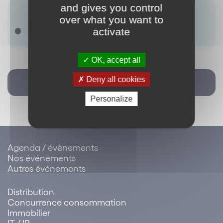
and gives you control
Antonyme(s) :
over what you want to
Multi-canal
activate
OK, accept all
Deny all cookies
Retour
Personalize
Agenda / évènements
Nos événements
Autres événements
Distribution
Concurrence consommation
Immobilier
IT / IP