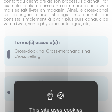
confort au client lors de son processus d’achat. Par
exemple, le client passe une commande sur le web
mais se fait livrer en magasin. Ainsi, le cross-canal
se distingue d’une stratégie multi-canal qui
consiste simplement à avoir plusieurs canaux de
vente (web, vente physique, catalogue, etc).
Terme(s) associé(s) :
Cross-docking
Cross-merchandising
Cross-selling
Synonyme(s) :
Il ny a pas de terme renseigné.
This site uses cookies