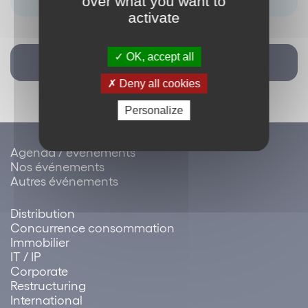
over what you want to
activate
OK, accept all
Retour
Deny all cookies
Personalize
Agenda / évènements
Nos événements
Autres événements
Distribution
Concurrence consommation
Immobilier
IT / IP
Corporate
Restructuring
International