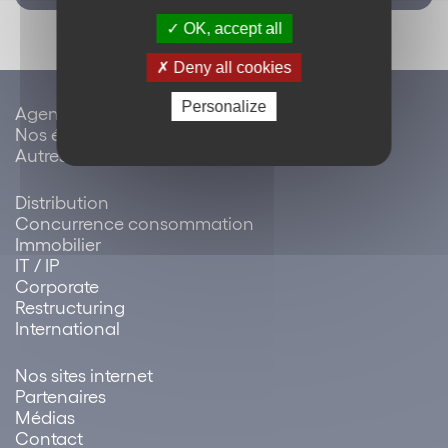
OK, accept all
Deny all cookies
Personalize
Agenda / évènements
Nos événements
Autres événements
Distribution
Concurrence consommation
Immobilier
IT / IP
Corporate
Restructuring
International
Nos sites internet
Partenaires
Médias
Contact