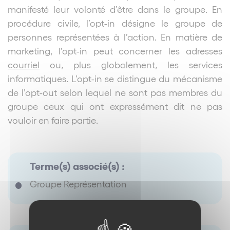
manifesté leur volonté d’être dans le groupe. En
procédure civile, l’opt-in désigne le groupe de
personnes représentées à l’action. En matière de
marketing, l’opt-in peut concerner les adresses
courriel
ou, plus globalement, les services
informatiques. L’opt-in se distingue du mécanisme
de l’opt-out selon lequel ne sont pas membres du
groupe ceux qui ont expressément dit ne pas
vouloir en faire partie.
Terme(s) associé(s) :
Groupe Représentation