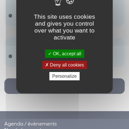
Synonyme(s) :
Il ny a pas de terme renseigné.
This site uses cookies
and gives you control
over what you want to
activate
Antonyme(s) :
OK, accept all
Opt-out
Deny all cookies
Personalize
Retour
Agenda / évènements