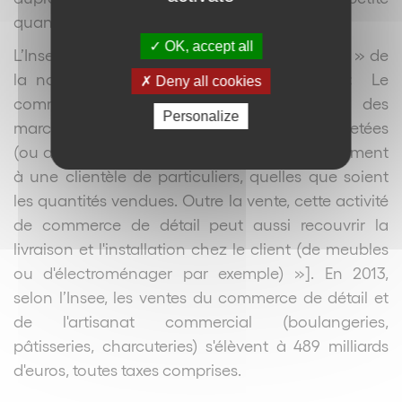
quantité.
OK, accept all
L’Insee propose une définition « économique » de
la notion de « commerce de détail » : « Le
Deny all cookies
commerce de détail consiste à vendre des
Personalize
marchandises dans l'état où elles sont achetées
(ou après transformations mineures) généralement
à une clientèle de particuliers, quelles que soient
les quantités vendues. Outre la vente, cette activité
de commerce de détail peut aussi recouvrir la
livraison et l'installation chez le client (de meubles
ou d'électroménager par exemple) »]. En 2013,
selon l’Insee, les ventes du commerce de détail et
de l'artisanat commercial (boulangeries,
pâtisseries, charcuteries) s'élèvent à 489 milliards
d'euros, toutes taxes comprises.