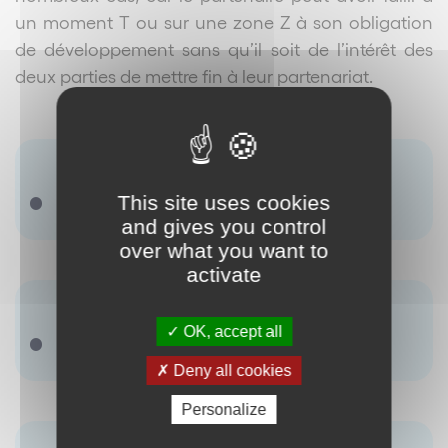
un moment T ou sur une zone Z à son obligation
de développement sans qu’il soit de l’intérêt des
deux parties de mettre fin à leur partenariat.
Terme(s) associé(s) :
Développement Ouverture
This site uses cookies
and gives you control
over what you want to
activate
Synonyme(s) :
OK, accept all
Il ny a pas de terme renseigné.
Deny all cookies
Personalize
Antonyme(s) :