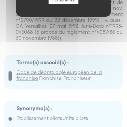
unité pilote préalablement au lancement de
son réseau de franchise (CA Versailles, 24 nov.
2005, RG n°04/04461 (à propos du règlement
n°2790/1999 du 22 décembre 1999) ; v. aussi,
CA Versailles, 27 mai 1993, Juris-Data n°1993-
045068 (à propos du règlement n°4087/88 du
30 novembre 1988)).
Terme(s) associé(s) :
Code de déontologie européen de la
franchise
Franchise, Franchiseur
Synonyme(s) :
Etablissement piloteUnité pilote