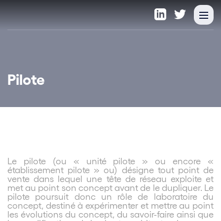
Pilote
Le pilote (ou « unité pilote » ou encore «
établissement pilote » ou) désigne tout point de
vente dans lequel une tête de réseau exploite et
met au point son concept avant de le dupliquer. Le
pilote poursuit donc un rôle de laboratoire du
concept, destiné à expérimenter et mettre au point
les évolutions du concept, du savoir-faire ainsi que