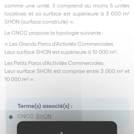
comme une unité. Il comprend au moins 5 unités
locatives et sa surface est supérieure à 3 000 m²
SHON (surface construite) ».
Le CNCC propose la typologie suivante :
« Les Grands Parcs d'Activités Commerciales
Leur surface SHON est supérieure à 10 000 m².
Les Petits Parcs d'Activités Commerciales
Leur surface SHON est comprise entre 3 000 m² et
10 000 m² ».
Terme(s) associé(s) :
CNCC
SHON