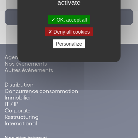
activate
Retour
OK, accept all
Deny all cookies
Personalize
Agenda / évènements
Nos événements
Autres événements
Distribution
Concurrence consommation
Immobilier
IT / IP
Corporate
Restructuring
International
Nos sites internet