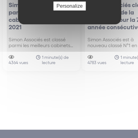
Simon Associés classé
Simon Associés cl
Personalize
parmi les meilleurs
N°1 en droit de la
cabinets d’avocats
franchise pour la
2021
année consécutive
Simon Associés est classé
Simon Associés est à
parmi les meilleurs cabinets
nouveau classé N°1 en 
d'avocats en 2021, selon un
de la franchise par le
sondage établi par Le Point
magazine Décideurs e
1 minute(s) de
1 minute(
lecture
lecture
et Statista.
4364 vues
4783 vues