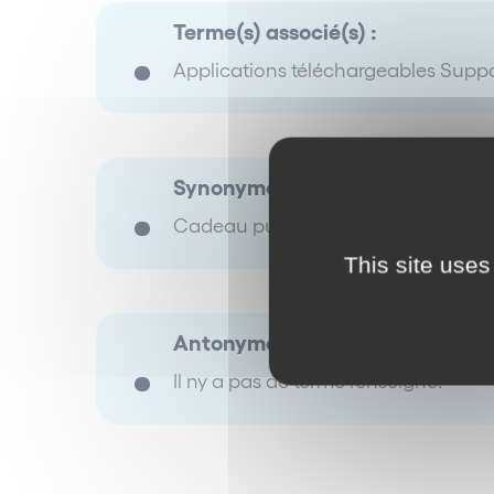
Terme(s) associé(s) :
Applications téléchargeables Suppo
Synonyme(s) :
Cadeau publicitaire.
This site uses
Antonyme(s) :
Il ny a pas de terme renseigné.