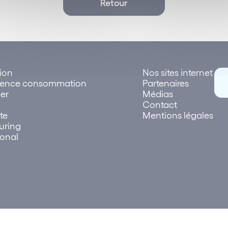
Retour
tion
Nos sites internet
rence consommation
Partenaires
er
Médias
Contact
te
Mentions légales
uring
ional