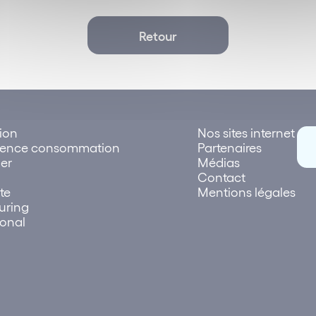
Retour
tion
Nos sites internet
rence consommation
Partenaires
er
Médias
Contact
te
Mentions légales
uring
ional