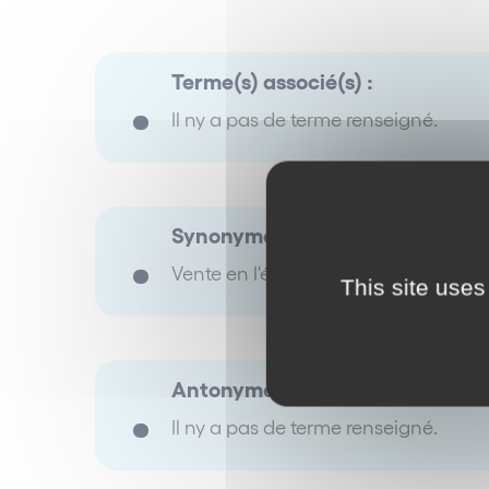
Terme(s) associé(s) :
Il ny a pas de terme renseigné.
Synonyme(s) :
Vente en l'état futur d'achèvement
This site uses
Antonyme(s) :
Il ny a pas de terme renseigné.